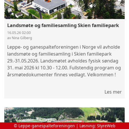
Landsmøte og familiesamling Skien familiepark
16.05.26 02:00
av Nina Gilberg
Leppe- og ganespalteforeningen i Norge vil avholde
landsmøte og familiesamling i Skien familiepark
29.-31.05.2026. Landsmøtet avholdes fysisk søndag
31. mai 2026 kl 10.30 - 12.00. Fullstendig program og
årsmøtedokumenter finnes vedlagt. Velkommen !
Les mer
© Leppe-ganespalteforeningen | Løsning:
StyreWeb