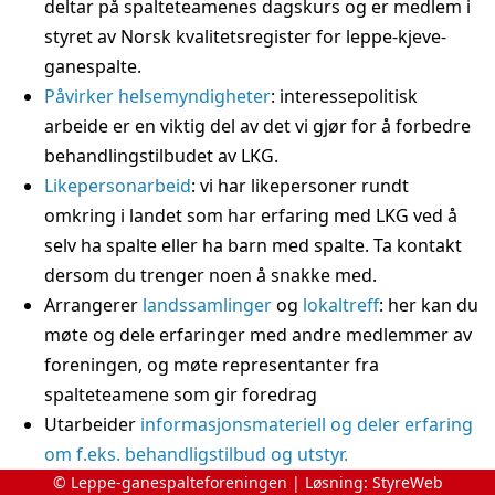
deltar på spalteteamenes dagskurs og er medlem i
styret av Norsk kvalitetsregister for leppe-kjeve-
ganespalte.
Påvirker helsemyndigheter
: interessepolitisk
arbeide er en viktig del av det vi gjør for å forbedre
behandlingstilbudet av LKG.
Likepersonarbeid
: vi har likepersoner rundt
omkring i landet som har erfaring med LKG ved å
selv ha spalte eller ha barn med spalte. Ta kontakt
dersom du trenger noen å snakke med.
Arrangerer
landssamlinger
og
lokaltreff
: her kan du
møte og dele erfaringer med andre medlemmer av
foreningen, og møte representanter fra
spalteteamene som gir foredrag
Utarbeider
informasjonsmateriell og deler erfaring
om f.eks. behandligstilbud og utstyr.
© Leppe-ganespalteforeningen | Løsning:
StyreWeb