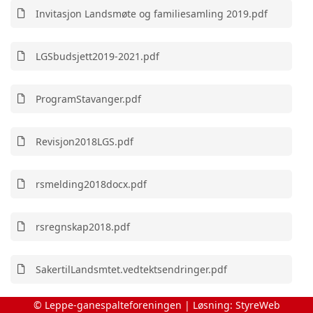
Invitasjon Landsmøte og familiesamling 2019.pdf
LGSbudsjett2019-2021.pdf
ProgramStavanger.pdf
Revisjon2018LGS.pdf
rsmelding2018docx.pdf
rsregnskap2018.pdf
SakertilLandsmtet.vedtektsendringer.pdf
© Leppe-ganespalteforeningen | Løsning:
StyreWeb